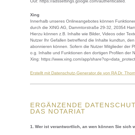
Out: https://adssettings.google.com/authenticated.
Xing
Innerhalb unseres Onlineangebotes können Funktionen
durch die XING AG, Dammtorstraße 29-32, 20354 Ham
Hierzu können z.B. Inhalte wie Bilder, Videos oder Tex
Nutzer Ihr Gefallen betreffend die Inhalte kundtun, de
abonnieren können. Sofern die Nutzer Mitglieder der Pl
o.g. Inhalte und Funktionen den dortigen Profilen der
Xing: https://www.xing.com/app/share?op=data_protect
Erstellt mit Datenschutz-Generator.de von RA Dr. Th
ERGÄNZENDE DATENSCHU
DAS NOTARIAT
1. Wer ist verantwortlich, an wen können Sie sich